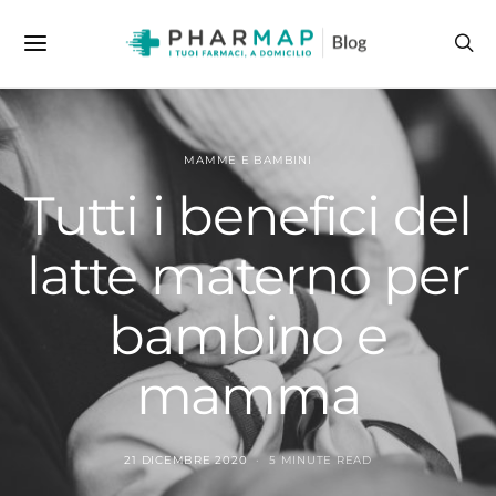
MAMME E BAMBINI
Tutti i benefici del
latte materno per
bambino e
mamma
21 DICEMBRE 2020
5 MINUTE READ