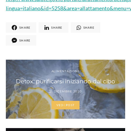
lingua=italiano&id=5258&area=allattamento&menu=
SHARE
SHARE
SHARE
SHARE
ALIMENTAZIONE
Detox: purificarsi iniziando dal cibo
21 DICEMBRE 2020
VEDI POST