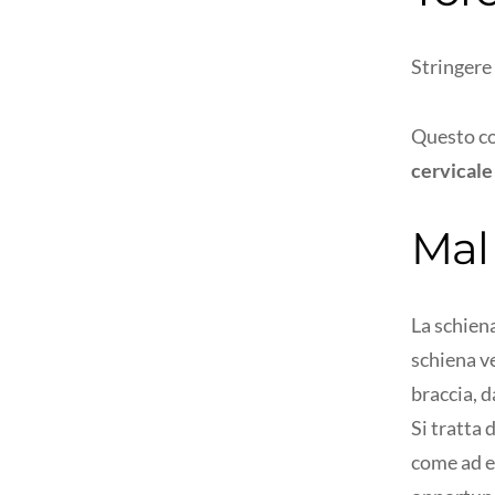
Stringere
Questo co
cervicale
Mal
La schiena
schiena v
braccia, d
Si tratta 
come ad 