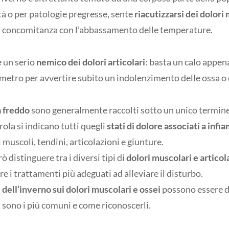
tà o per patologie pregresse, sente
riacutizzarsi dei dolori
n concomitanza con l’abbassamento delle temperature.
 un serio
nemico dei dolori articolari
: basta un calo appen
metro per avvertire subito un indolenzimento delle ossa o 
a freddo
sono generalmente raccolti sotto un unico termin
ola si indicano tutti quegli
stati di
dolore associati a infi
i muscoli, tendini, articolazioni e giunture.
ò distinguere tra i diversi tipi di
dolori muscolari e articol
e i trattamenti più adeguati ad alleviare il disturbo.
i dell’inverno sui dolori muscolari e ossei
possono essere d
 sono i più comuni e come riconoscerli.