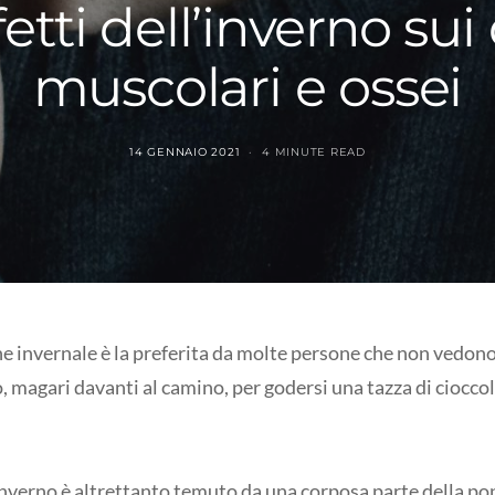
fetti dell’inverno sui
muscolari e ossei
14 GENNAIO 2021
4 MINUTE READ
e invernale è la preferita da molte persone che non vedono 
, magari davanti al camino, per godersi una tazza di ciocco
inverno è altrettanto temuto da una corposa parte della po