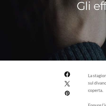
Gli ef
La stagion
sul divano
coperta.
Eppure l’