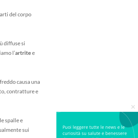
arti del corpo
 diffuse si
iamo l’
artrite
e
l freddo causa una
to, contratture e
Cl
le spalle e
Puoi leggere tutte le news e le
gualmente sui
curiosità su salute e benessere