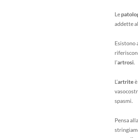
Le
patolo
addette al
Esistono a
riferiscon
l’
artrosi
.
L’
artrite
è
vasocostri
spasmi.
Pensa alla
stringiamo