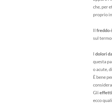
che, per e
proprio i
Il
freddo
è
sul termo
I
dolori d
questa par
o acute, d
È bene per
considerar
Gli
effett
ecco quali