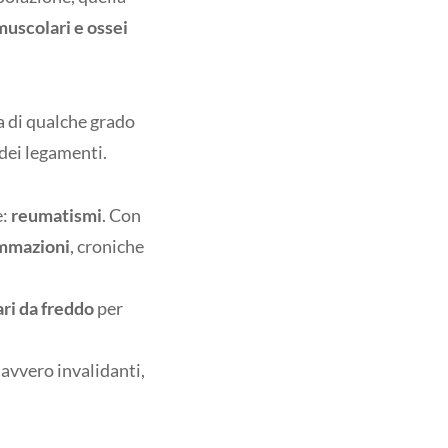
 muscolari e ossei
a di qualche grado
dei legamenti.
e:
reumatismi
. Con
ammazioni
, croniche
ari da freddo
per
avvero invalidanti,