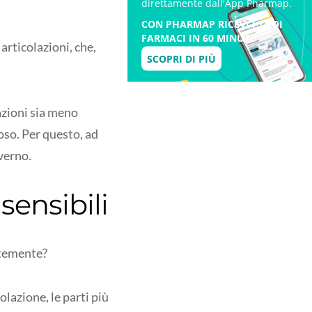
direttamente dall'App Pharmap.
CON PHARMAP RICEVI I TUOI
FARMACI IN 60 MINUTI
articolazioni, che,
SCOPRI DI PIÙ
lazioni sia meno
oso. Per questo, ad
nverno.
sensibili
ntemente?
lazione, le parti più