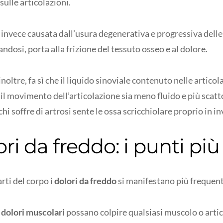
sulle articolazioni.
 invece causata dall’usura degenerativa e progressiva delle 
andosi, porta alla frizione del tessuto osseo e al dolore.
 inoltre, fa sì che il liquido sinoviale contenuto nelle artico
 il movimento dell’articolazione sia meno fluido e più scatt
hi soffre di artrosi sente le ossa scricchiolare proprio in i
ri da freddo: i punti più 
arti del corpo i
dolori da freddo
si manifestano più freque
i
dolori muscolari
possano colpire qualsiasi muscolo o artico