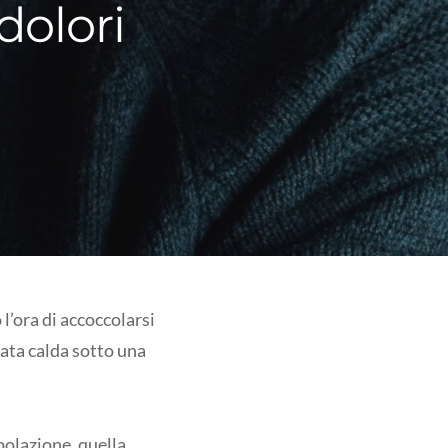
 dolori
l’ora di accoccolarsi
lata calda sotto una
polazione, quella