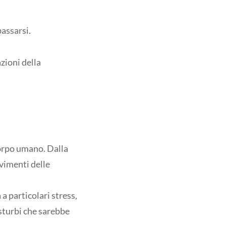
bassarsi.
zioni della
corpo umano. Dalla
vimenti delle
a particolari stress,
isturbi che sarebbe