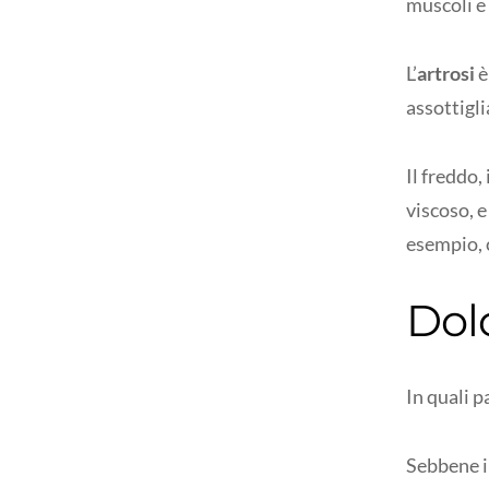
muscoli e 
L’
artrosi
è
assottigli
Il freddo,
viscoso, e
esempio, c
Dolo
In quali p
Sebbene 