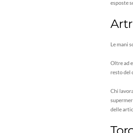
esposte s
Artr
Le mani so
Oltre ad 
resto del 
Chi lavora
supermerc
delle arti
Torc