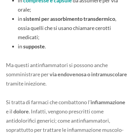
in
compresse e capsule
da assumere per via
orale;
in
sistemi per assorbimento transdermico
,
ossia quelli che si usano chiamare cerotti
medicati;
in
supposte
.
Ma questi antinfiammatori si possono anche
somministrare per
via endovenosa o intramuscolare
tramite iniezione.
Si tratta di farmaci che combattono l’
infiammazione
e il
dolore
. Infatti, vengono prescritti come
antidolorifici generici; come antinfiammatori,
soprattutto per trattare le infiammazione muscolo-