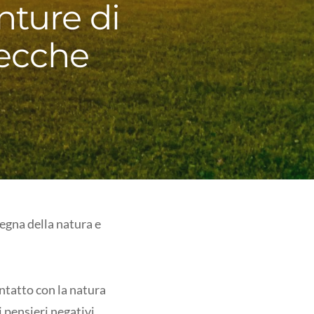
nture di
zecche
segna della natura e
ontatto con la natura
i pensieri negativi