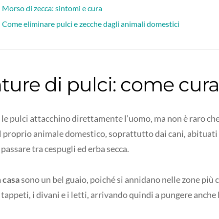
Morso di zecca: sintomi e cura
Come eliminare pulci e zecche dagli animali domestici
ture di pulci: come cura
e le pulci attacchino direttamente l’uomo, ma non è raro c
l proprio animale domestico, soprattutto dai cani, abituati
 passare tra cespugli ed erba secca.
n casa
sono un bel guaio, poiché si annidano nelle zone più c
i tappeti, i divani e i letti, arrivando quindi a pungere anche