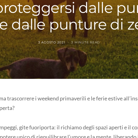
oteggersi dalle pu
 e dalle punture di 
3 AGOSTO 2021
3 MINUTE READ
a trascorrere i weekend primaverili e le ferie estive all’in
aperta?
mpeggi, gite fuoriporta: il richiamo degli spazi aperti e il c
otere unico di riequilibrare l’umore e la mente, liberando 