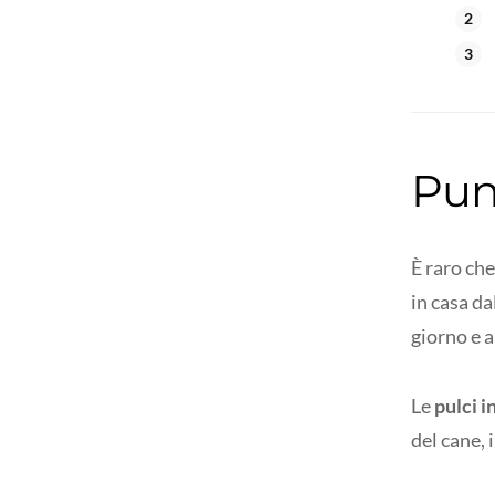
Pun
È raro ch
in casa da
giorno e a
Le
pulci i
del cane, 