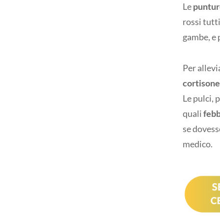
Le
punture
rossi tutt
gambe, e 
Per allevi
cortisone
Le pulci, 
quali
feb
se dovesse
medico.