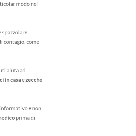
rticolar modo nel
e spazzolare
 di contagio, come
uti aiuta ad
ci in casa
e
zecche
 informativo e non
 medico
prima di