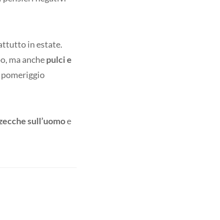
attutto in estate.
ipo, ma anche
pulci e
l pomeriggio
 zecche sull’uomo
e