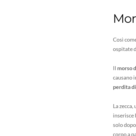
Mors
Così come 
ospitate 
Il
morso d
causano i
perdita d
La zecca, 
inserisce 
solo dopo 
corpo a pa