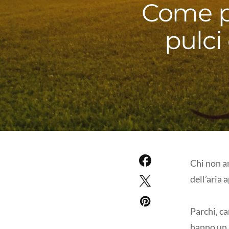
Come pr
pulci
Chi non am
dell’aria 
Parchi, ca
hanno un p