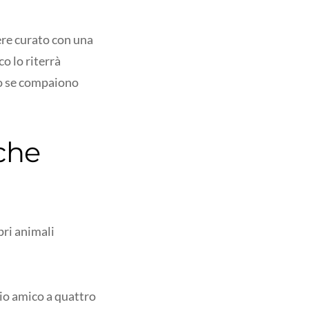
ere curato con una
o lo riterrà
to se compaiono
che
pri animali
rio amico a quattro