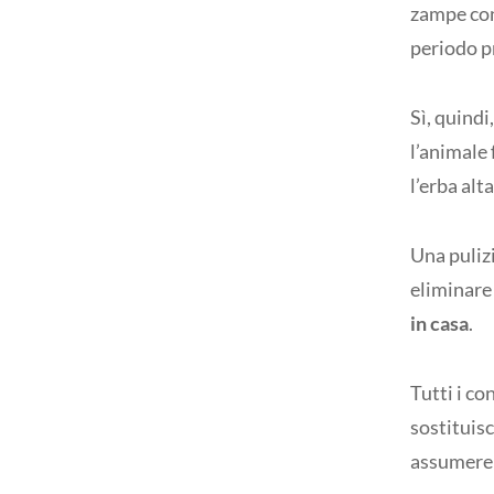
zampe con 
periodo p
Sì, quindi,
l’animale 
l’erba alt
Una pulizi
eliminare 
in casa
.
Tutti i c
sostituisc
assumere 