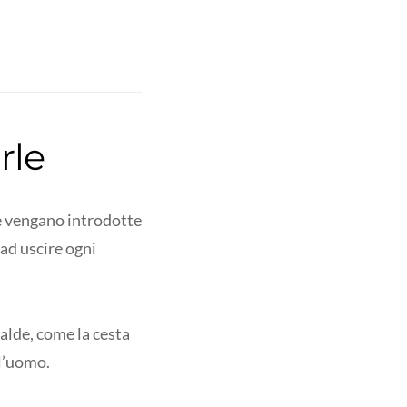
rle
he vengano introdotte
 ad uscire ogni
alde, come la cesta
 l’uomo.