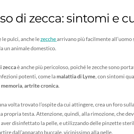
o di zecca: sintomi e c
le pulci, anche le
zecche
arrivano più facilmente all’uomo 
da un animale domestico.
i zecca
è anche più pericoloso, poiché le zecche sono portat
nfezioni potenti, come la
malattia di Lyme
, con sintomi qua
i memoria
,
artrite cronica
.
una volta trovato l’ospite da cui attingere, crea un foro sulla
la propria testa. Attenzione, quindi, alla rimozione, che de
aver disinfettato la pelle, e utilizzando delle pinzette steri
rtire dall’apparato buccale, vicinissimo alla pelle.