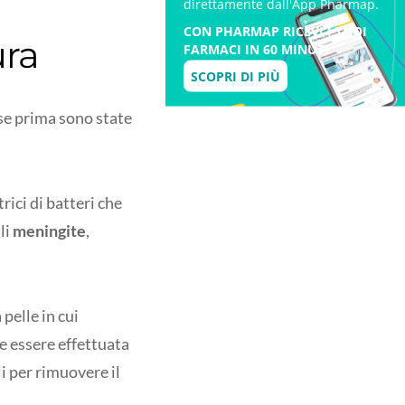
direttamente dall'App Pharmap.
CON PHARMAP RICEVI I TUOI
ura
FARMACI IN 60 MINUTI
SCOPRI DI PIÙ
se prima sono state
rici di batteri che
li
meningite
,
 pelle in cui
ve essere effettuata
li per rimuovere il