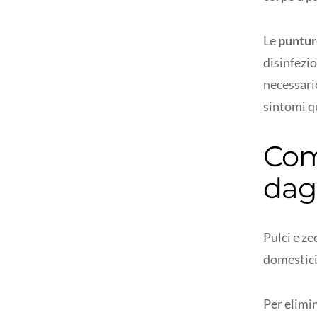
Le
puntur
disinfezio
necessari
sintomi q
Com
dag
Pulci e z
domestici,
Per elimin