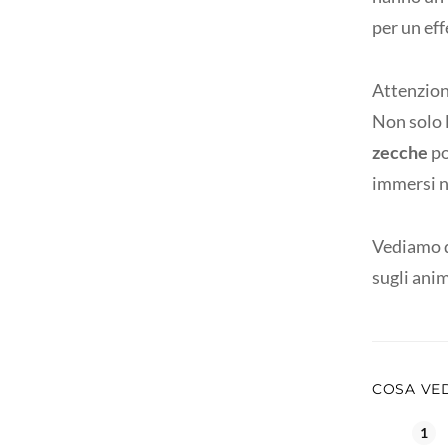
per un ef
Attenzione
Non solo 
zecche
po
immersi n
Vediamo di
sugli anim
COSA VE