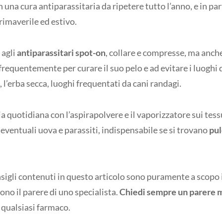
una cura antiparassitaria da ripetere tutto l’anno, e in pa
rimaverile ed estivo.
 agli
antiparassitari spot-on
, collare e compresse, ma anch
frequentemente per curare il suo pelo e ad evitare i luoghi
a, l’erba secca, luoghi frequentati da cani randagi.
a quotidiana con l’aspirapolvere e il vaporizzatore sui tess
eventuali uova e parassiti, indispensabile se si trovano
pul
onsigli contenuti in questo articolo sono puramente a scopo
ono il parere di uno specialista.
Chiedi sempre un parere
qualsiasi farmaco.