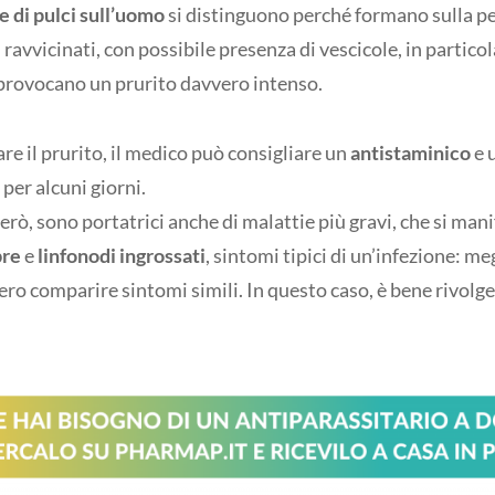
 di pulci sull’uomo
si distinguono perché formano sulla pel
i ravvicinati, con possibile presenza di vescicole, in particol
provocano un prurito davvero intenso.
are il prurito, il medico può consigliare un
antistaminico
e 
per alcuni giorni.
però, sono portatrici anche di malattie più gravi, che si ma
bre
e
linfonodi ingrossati
, sintomi tipici di un’infezione: me
ro comparire sintomi simili. In questo caso, è bene rivolge