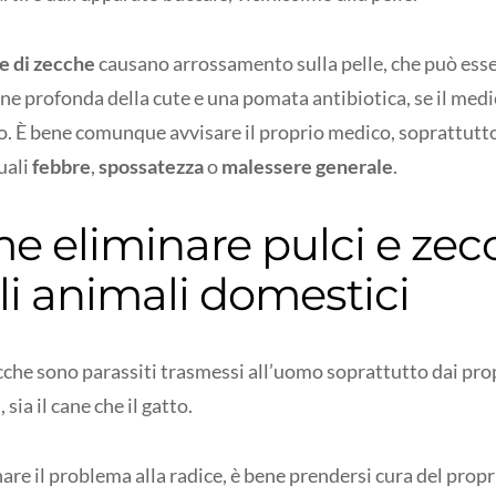
e di zecche
causano arrossamento sulla pelle, che può ess
ne profonda della cute e una pomata antibiotica, se il medic
o. È bene comunque avvisare il proprio medico, soprattut
uali
febbre
,
spossatezza
o
malessere generale
.
e eliminare pulci e zec
li animali domestici
ecche sono parassiti trasmessi all’uomo soprattutto dai pro
 sia il cane che il gatto.
are il problema alla radice, è bene prendersi cura del prop