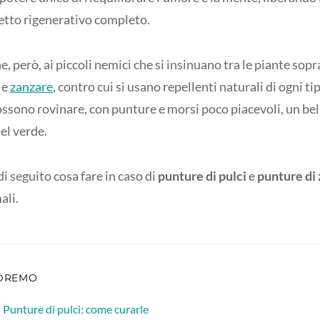
fetto rigenerativo completo.
, però, ai piccoli nemici che si insinuano tra le piante sopr
le
zanzare
, contro cui si usano repellenti naturali di ogni t
ssono rovinare, con punture e morsi poco piacevoli, un be
el verde.
 seguito cosa fare in caso di
punture di pulci
e
punture di
ali.
DREMO
Punture di pulci: come curarle