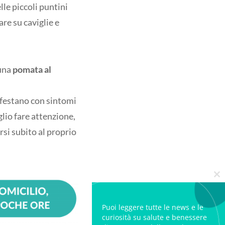
le piccoli puntini
are su caviglie e
una
pomata al
nifestano con sintomi
glio fare attenzione,
rsi subito al proprio
Cl
Puoi leggere tutte le news e le
curiosità su salute e benessere