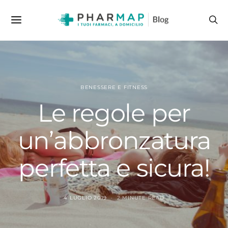
BENESSERE E FITNESS
Le regole per
un’abbronzatura
perfetta e sicura!
4 LUGLIO 2019
2 MINUTE READ