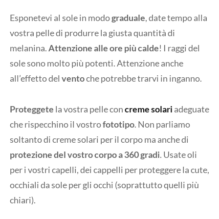
Esponetevi al sole in modo
graduale
, date tempo alla
vostra pelle di produrre la giusta quantità di
melanina.
Attenzione alle ore più calde
! I raggi del
sole sono molto più potenti. Attenzione anche
all’effetto del
vento
che potrebbe trarvi in inganno.
Proteggete
la vostra pelle con
creme solari
adeguate
che rispecchino il vostro
fototipo
. Non parliamo
soltanto di creme solari per il corpo ma anche di
protezione del vostro corpo a 360 gradi
. Usate oli
per i vostri capelli, dei cappelli per proteggere la cute,
occhiali da sole per gli occhi (soprattutto quelli più
chiari).