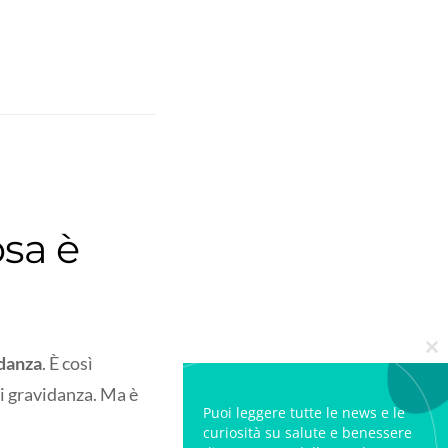
osa è
idanza
. È così
Cl
i gravidanza. Ma è
Puoi leggere tutte le news e le
curiosità su salute e benessere