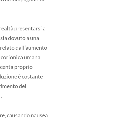
ealtà presentarsi a
e sia dovuto a una
correlato dall’aumento
na corionica umana
acenta proprio
oduzione è costante
ovimento del
.
dere, causando nausea