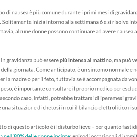
po di nausea è più comune durante i primi mesi di gravidan
. Solitamente inizia intorno alla settimana 6 e si risolve i
ttavia, alcune donne possono continuare ad avere nausea 
.
 in gravidanza può essere
più intensa al mattino
, ma può ve
ella giornata. Come anticipato, è un sintomo normale e 
er la madre o per il feto, tuttavia se è accompagnata da vo
 peso, è importante consultare il proprio medico per esclud
secondo caso, infatti, potrebbe trattarsi di iperemesi grav
una situazione di chetosi in cui il bilancio elettrolitico r
to di questo articolo è il disturbo lieve – per quanto fast
ta nell’80% delle donne incinte
: episodi occasionali di vom