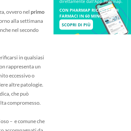
direttamente dall'App Pharmap.
CON PHARMAP RICEVI I TUOI
za, ovvero nel
primo
FARMACI IN 60 MINUTI
ntorno alla settimana
SCOPRI DI PIÙ
anche nel secondo
rificarsi in qualsiasi
non rappresenta un
mito eccessivo o
ere altre patologie.
idica, che può
isulta compromesso.
idioso – e comune che
ito accompagnati da