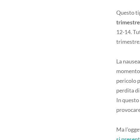
Questo ti
trimestre
12-14. Tu
trimestre
La nausea
momento d
pericolo p
perdita di
In questo 
provocare 
Ma l’ogget
si presen