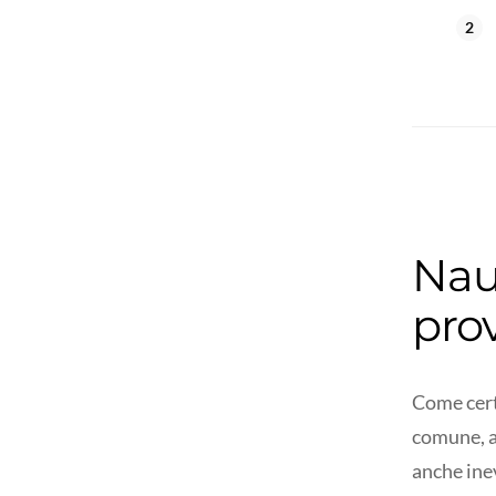
Nau
pro
Come cert
comune, a
anche ine