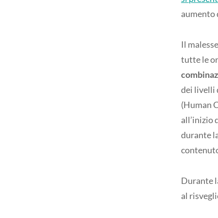
aumento d
Il maless
tutte le o
combinazi
dei livel
(Human Ch
all’inizio
durante la
contenuto
Durante la
al risvegli