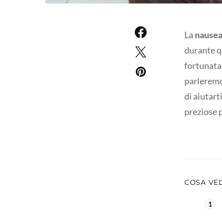
La
nausea
durante q
fortunata
parleremo 
di aiutart
preziose p
COSA VE