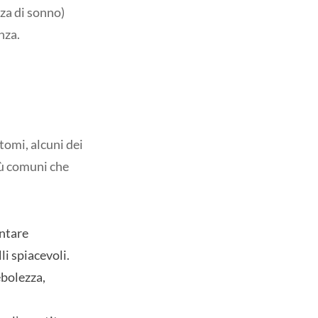
za di sonno)
nza.
tomi, alcuni dei
più comuni che
entare
li spiacevoli.
ebolezza,