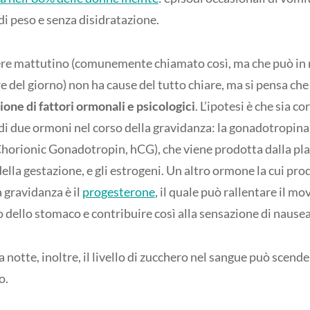
i peso e senza disidratazione.
ere mattutino (comunemente chiamato così, ma che può in r
re del giorno) non ha cause del tutto chiare, ma si pensa ch
one di fattori ormonali e psicologici
. L’ipotesi è che sia 
li di due ormoni nel corso della gravidanza: la gonadotropi
orionic Gonadotropin, hCG), che viene prodotta dalla pl
 della gestazione, e gli estrogeni. Un altro ormone la cui pr
 gravidanza è il
progesterone
, il quale può rallentare il m
 dello stomaco e contribuire così alla sensazione di nausea
 notte, inoltre, il livello di zucchero nel sangue può scen
o.