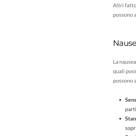
Altri fatt
possono a
Nause
La nausea
quali poss
possono a
Sens
parti
Stan
sopr